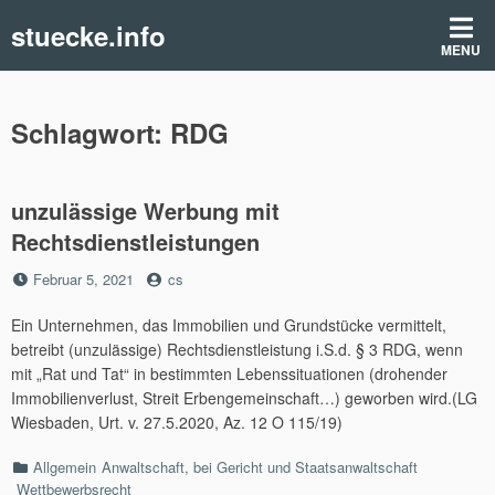
Skip
stuecke.info
to
MENU
content
Schlagwort:
RDG
unzulässige Werbung mit
Rechtsdienstleistungen
Posted
by
Februar 5, 2021
cs
on
Ein Unternehmen, das Immobilien und Grundstücke vermittelt,
betreibt (unzulässige) Rechtsdienstleistung i.S.d. § 3 RDG, wenn
mit „Rat und Tat“ in bestimmten Lebenssituationen (drohender
Immobilienverlust, Streit Erbengemeinschaft…) geworben wird.(LG
Wiesbaden, Urt. v. 27.5.2020, Az. 12 O 115/19)
Categories
Allgemein
Anwaltschaft, bei Gericht und Staatsanwaltschaft
Wettbewerbsrecht