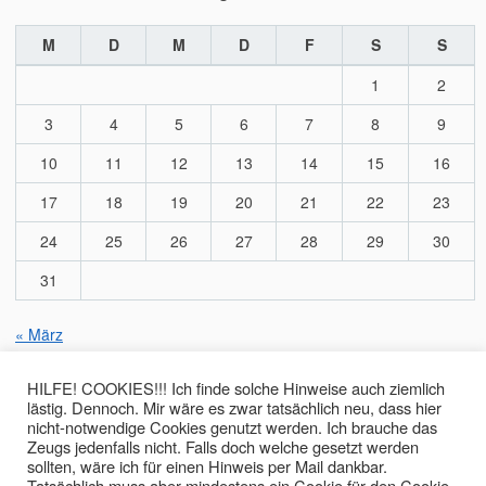
M
D
M
D
F
S
S
1
2
3
4
5
6
7
8
9
10
11
12
13
14
15
16
17
18
19
20
21
22
23
24
25
26
27
28
29
30
31
« März
HILFE! COOKIES!!! Ich finde solche Hinweise auch ziemlich
lästig. Dennoch. Mir wäre es zwar tatsächlich neu, dass hier
nicht-notwendige Cookies genutzt werden. Ich brauche das
read.me
Zeugs jedenfalls nicht. Falls doch welche gesetzt werden
sollten, wäre ich für einen Hinweis per Mail dankbar.
Enter on your own risk…
Tatsächlich muss aber mindestens ein Cookie für den Cookie-