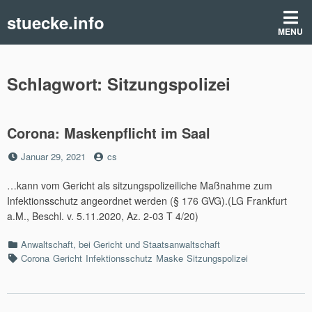
Skip
stuecke.info
to
MENU
content
Schlagwort:
Sitzungspolizei
Corona: Maskenpflicht im Saal
Posted
by
Januar 29, 2021
cs
on
…kann vom Gericht als sitzungspolizeiliche Maßnahme zum
Infektionsschutz angeordnet werden (§ 176 GVG).(LG Frankfurt
a.M., Beschl. v. 5.11.2020, Az. 2-03 T 4/20)
Categories
Anwaltschaft, bei Gericht und Staatsanwaltschaft
Tags
Corona
Gericht
Infektionsschutz
Maske
Sitzungspolizei