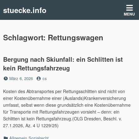
Skip
stuecke.info
to
MENU
content
Schlagwort:
Rettungswagen
Bergung nach Skiunfall: ein Schlitten ist
kein Rettungsfahrzeug
Posted
by
März 6, 2026
cs
on
Kosten des Abtransportes per Rettungsschlitten sind nicht von
einer Kostenübernahme einer (Auslands)Krankenversicherung
umfasst, selbst wenn diese grundsätzlich eine Kostenübernahme
für Transporte mit Rettungsfahrzeugen vorsieht – denn: ein
Schlitten ist kein Rettungsfahrzeug.(OLG Dresden, Beschl. v.
27.1.2026, Az. 4 U 1229/25)
Categories
Allgemein
Sozialrecht