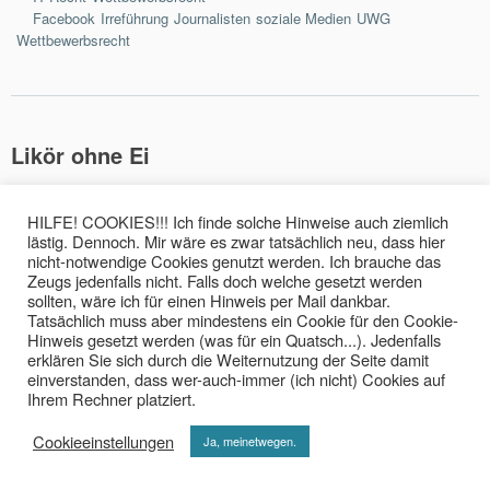
Tags
Facebook
Irreführung
Journalisten
soziale Medien
UWG
Wettbewerbsrecht
Likör ohne Ei
Posted
by
Oktober 28, 2025
cs
on
HILFE! COOKIES!!! Ich finde solche Hinweise auch ziemlich
Likör ohne Ei – ein veganes Produkt auf Sojabasis mit Rum – darf
lästig. Dennoch. Mir wäre es zwar tatsächlich neu, dass hier
nicht-notwendige Cookies genutzt werden. Ich brauche das
auch so heißen, ohne dass damit die Gefahr einer Irreführung in
Zeugs jedenfalls nicht. Falls doch welche gesetzt werden
Bezug auf „Eierlikör“ verbunden wäre. Anders „Eierlikör ohne Ei“ –
sollten, wäre ich für einen Hinweis per Mail dankbar.
damit ist die Gefahr der Irreführung verbunden.LG Kiel, Urt. v.
Tatsächlich muss aber mindestens ein Cookie für den Cookie-
28.10.2025, Az. 15 O 28/24
Hinweis gesetzt werden (was für ein Quatsch...). Jedenfalls
erklären Sie sich durch die Weiternutzung der Seite damit
Categories
einverstanden, dass wer-auch-immer (ich nicht) Cookies auf
Allgemein
Wettbewerbsrecht
Ihrem Rechner platziert.
Tags
Irreführung
Kiel
Likör
Likör ohne Ei
Unterlassung
UWG
Cookieeinstellungen
Ja, meinetwegen.