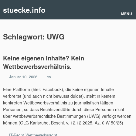
Skip
stuecke.info
to
MENU
content
Schlagwort:
UWG
Keine eigenen Inhalte? Kein
Wettbewerbsverhältnis.
Posted
by
Januar 10, 2026
cs
on
Eine Plattform (hier: Facebook), die keine eigenen Inhalte
verbreitet (und auch nicht bewusst duldet), steht in keinem
konkreten Wettbewerbsverhältnis zu journalistisch tätigen
Personen, so dass Rechtsverstöße durch diese Personen nicht
über wettbewerbsrechtliche Bestimmungen (UWG) verfolgt werden
können.(OLG Karlsruhe, Beschl. v. 12.12.2025, Az. 6 W 50/25)
Categories
IT-Recht
Wettbewerbsrecht